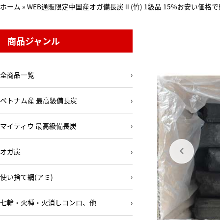
ホーム
»
WEB通販限定中国産オガ備長炭Ⅱ(竹) 1級品 15%お安い価格で販
商品ジャンル
全商品一覧
›
ベトナム産 最高級備長炭
›
マイティウ 最高級備長炭
›
オガ炭
›
使い捨て網(アミ)
›
七輪・火種・火消しコンロ、他
›