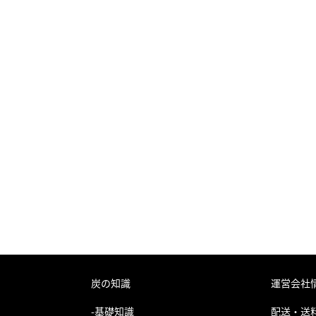
炭の知識
運営会社
-基礎知識
配送・送