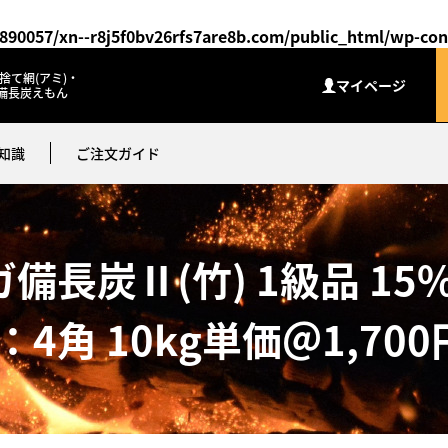
890057/xn--r8j5f0bv26rfs7are8b.com/public_html/wp-con
捨て網(アミ)・
マイページ
備長炭えもん
知識
ご注文ガイド
備長炭Ⅱ(竹) 1級品 15
角 10kg単価＠1,700