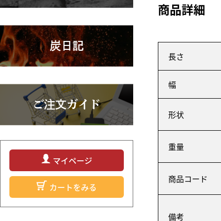
商品詳細
炭日記
長さ
幅
ご注文ガイド
形状
重量
マイページ
商品コード
カートをみる
備考