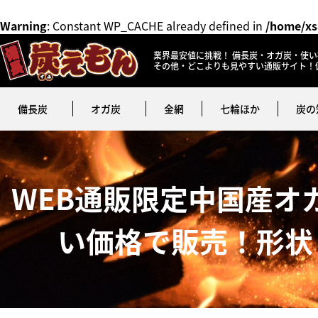
Warning
: Constant WP_CACHE already defined in
/home/xs
業界最安値に挑戦！ 備長炭・オガ炭・使い
その他・どこよりも見やすい通販サイト！
備長炭
オガ炭
金網
七輪ほか
炭の
WEB通販限定中国産オガ
い価格で販売！形状：4