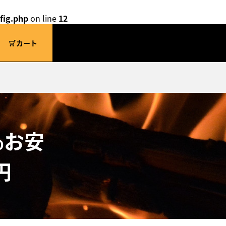
fig.php
on line
12
カート
%お安
円