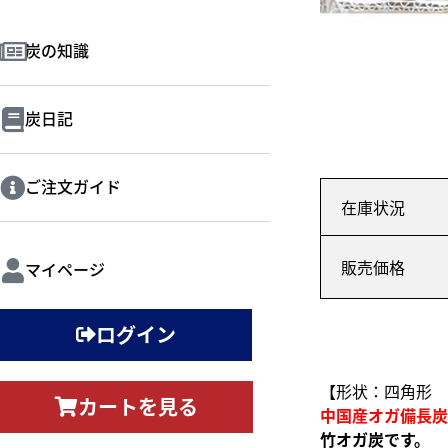
炭の知識
炭日記
ご注文ガイド
在庫状況
販売価格
マイページ
ログイン
【形状：四角形 
カートを見る
中国産オガ備長炭Ⅱ
竹オガ炭です。