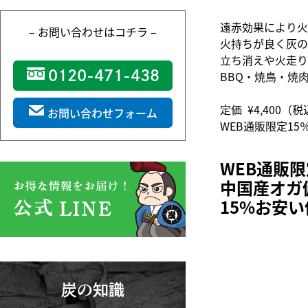
遠赤効果により火
– お問い合わせはコチラ –
火持ちが良く灰の
立ち消えや火走り
0120-471-438
BBQ・焼鳥・焼
定価
¥4,400
（税
お問い合わせフォーム
WEB通販限定15
WEB通販
中国産オガ備
15
%お安い
炭の知識